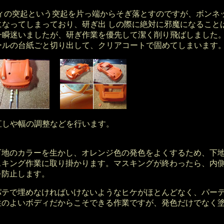
の突起という突起を片っ端からそぎ落とすのですが、ボンネッ
になってしまっており、研ぎ出 しの際に絶対に邪魔になること
一瞬迷いましたが、研ぎ作業を優先して潔く削り飛ばしました。
ールの台紙ごと切り出して、クリアコートで固めてしまいます
直しや幅の調整などを行います。
地のカラーを生かし、オレンジ色の発色をよくするため、下地
スキング作業に取り掛かります。マスキングが終わったら、内
を防止します。
テで埋めなければいけないようなヒケがほとんどなく、パーテ
性のよいボディだからこそできる作業ですが、発色だけでなく