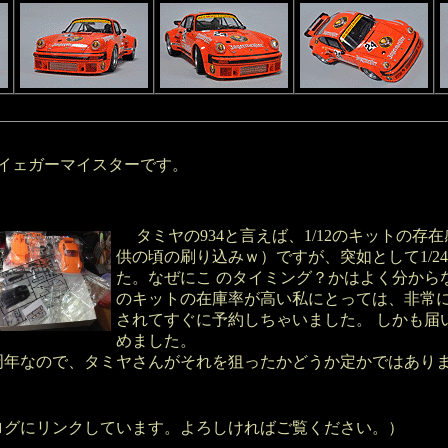
4イェガーマイスターです。
タミヤの934と言えば、1/12のキットの存
供の頃の刷り込みｗ）ですが、突如として1/2
た。なぜにこ のタイミング？かはよく分から
のキットの在庫率が高い私にとっては、非常
されてすぐに予約しちゃいました。 しかも届
めました。
50周年なので、タミヤさんがそれを狙ったかどうか定かではあり
ログにリンクしています。よろしければご覧ください。）