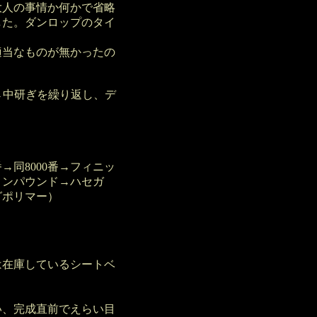
人の事情か何かで省略
した。ダンロップのタイ
当なものが無かったの
→中研ぎを繰り返し、デ
番→同8000番→フィニッ
コンパウンド→ハセガ
グポリマー）
は在庫しているシートベ
い、完成直前でえらい目