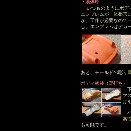
下地処理
いつものようにボディ
エンブレムが一体整形
が、工作が必要なので
し、エンブレムはデカ
あと、モールドの彫り
ボディ塗装（裏打ち）
下
マ
け
パ
素
も可能です。