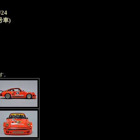
24
号車)
す。