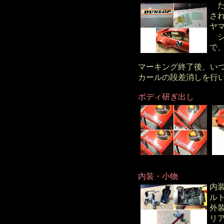
た
さ
ヤ
シ
で
マーキング終了後、い
カールの段差消しを行
ボディ研ぎ出し
内装・小物
内
ル
外
リ