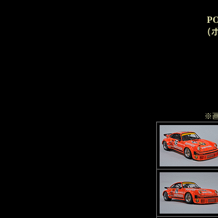
P
（ポ
※