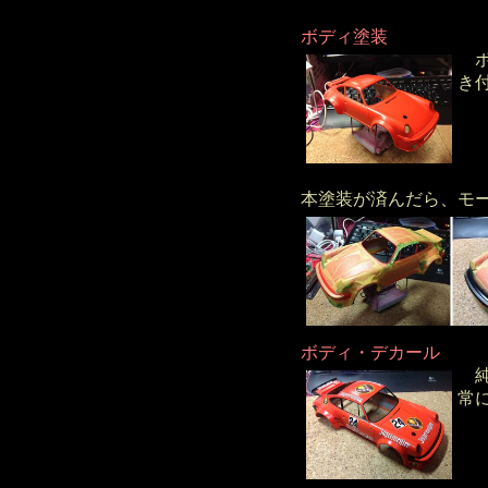
ボディ塗装
ボ
き
本塗装が済んだら、モ
ボディ・デカール
純
常