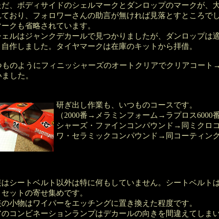
だ、ボディサイドのシェルマークとダンロップのマークが、大
れており、フォロワーさんの助言が無ければ見落とすところで
マークも省略されています。
ェルはジャンクデカールで見つかりましたが、ダンロップは適
、自作しました。タイヤマークは在庫のキットから拝借。
つものようにフィニッシャーズのオートクリアでクリアコート
いました。
研ぎ出し作業も、いつものコースです。
（2000番→メラミンフォーム→ラプロス6000
シャーズ・ファインコンパウンド→同ミクロ
ワ・セラミックコンパウンド→同コーティン
装はシートベルト以外は特に何もしていません。シートベルト
トセットの寄せ集めです。
装の小物はワイパーをエッチングに置き換えた程度です。
アのコンビネーションランプはデカールの向きを間違えてしま