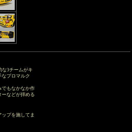
的な3チームがキ
手なプロマルク
みでもなかなか作
ターなどが拝める
アップを施してま