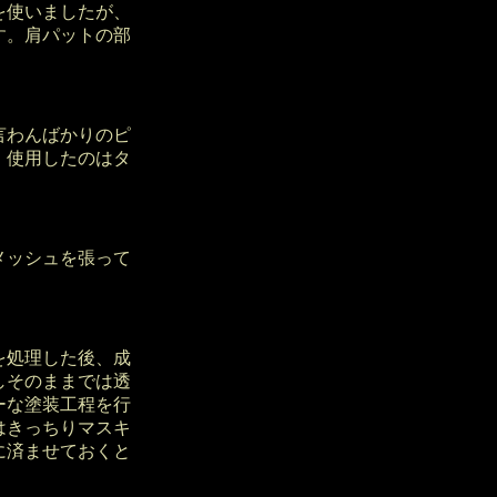
を使いましたが、
す。肩パットの部
言わんばかりのピ
 使用したのはタ
メッシュを張って
を処理した後、成
しそのままでは透
ーな塗装工程を行
はきっちりマスキ
に済ませておくと