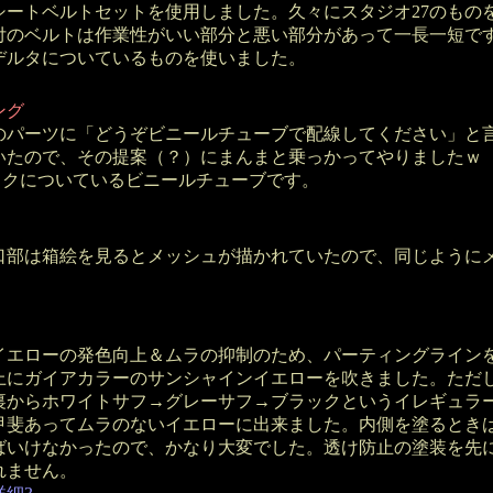
シートベルトセットを使用しました。久々にスタジオ27のもの
付のベルトは作業性がいい部分と悪い部分があって一長一短で
デルタについているものを使いました。
ング
パーツに「どうぞビニールチューブで配線してください」と
いたので、その提案（？）にまんまと乗っかってやりましたｗ
バイクについているビニールチューブです。
部は箱絵を見るとメッシュが描かれていたので、同じように
エローの発色向上＆ムラの抑制のため、パーティングライン
上にガイアカラーのサンシャインイエローを吹きました。ただ
裏からホワイトサフ→グレーサフ→ブラックというイレギュラ
甲斐あってムラのないイエローに出来ました。内側を塗るとき
ばいけなかったので、かなり大変でした。透け防止の塗装を先
れません。