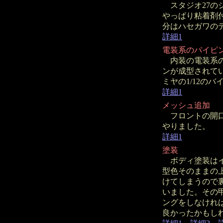
スタジオ27の
やっぱり粘着剤
分はハセガワの
詳細1
電装系のパイピ
内装の電装系の
ンが成型されて
ミヤの1/12の
詳細1
メッシュ追加
フロントの開口
やりました。
詳細1
塗装
ボディ塗装はイ
型色そのままの
けてしまうので
いました。その
ングをしなけれ
良かったかもし