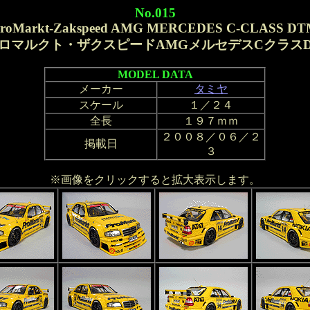
No.015
roMarkt-Zakspeed AMG MERCEDES C-CLASS D
ロマルクト・ザクスピードAMGメルセデスCクラスD
MODEL DATA
メーカー
タミヤ
スケール
１／２４
全長
１９７ｍｍ
２００８／０６／２
掲載日
３
※画像をクリックすると拡大表示します。