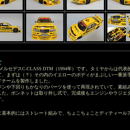
て
ルセデスC-CLASS DTM（1994年）です。タミヤからは代表
て、まずは（？）その内のイエローのボディがまぶしい一番派
ドチームを製作しました。
ンや下回りもかなりのパーツを使って再現されていて、素組
した。ボンネットは取り外し式で、完成後もエンジンやラジエ
す。
基本的にはストレート組みで、ちょこちょことディティール