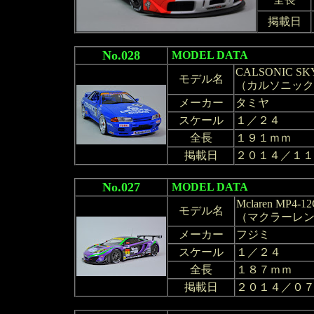
掲載日
No.028
MODEL DATA
CALSONIC SKY
モデル名
（カルソニック 
メーカー
タミヤ
スケール
１／２４
全長
１９１ｍｍ
掲載日
２０１４／１１
No.027
MODEL DATA
Mclaren MP4-1
モデル名
（マクラーレンMP4
メーカー
フジミ
スケール
１／２４
全長
１８７ｍｍ
掲載日
２０１４／０