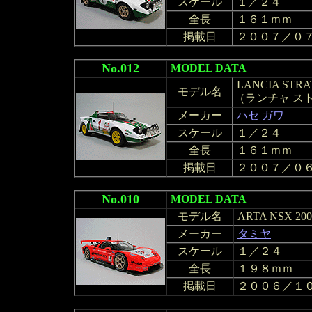
スケール
１／２４
全長
１６１ｍｍ
掲載日
２００７／０
No.012
MODEL DATA
LANCIA STRA
モデル名
（ランチャ スト
メーカー
ハセ ガワ
スケール
１／２４
全長
１６１ｍｍ
掲載日
２００７／０
No.010
MODEL DATA
モデル名
ARTA NSX 200
メーカー
タミヤ
スケール
１／２４
全長
１９８ｍｍ
掲載日
２００６／１