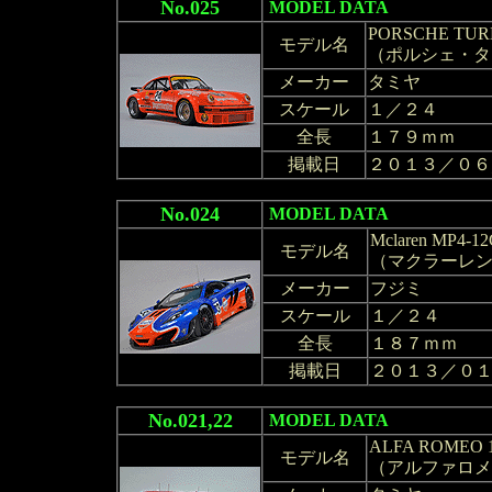
No.025
MODEL DATA
PORSCHE TURB
モデル名
（ポルシェ・ターボ
メーカー
タミヤ
スケール
１／２４
全長
１７９ｍｍ
掲載日
２０１３／０６
No.024
MODEL DATA
Mclaren MP4-12C
モデル名
（マクラーレンMP
メーカー
フジミ
スケール
１／２４
全長
１８７ｍｍ
掲載日
２０１３／０
No.021,22
MODEL DATA
ALFA ROMEO 15
モデル名
（アルファロメオ