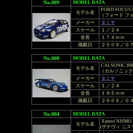
No.009
MODEL DATA
FORD FOCUS 
モデル名
（フォード フォー
メーカー
タミヤ
スケール
１／２４
全長
１７４ｍｍ
掲載日
２００６／０
No.008
MODEL DATA
CALSONIC IM
モデル名
（カルソニック
メーカー
タミヤ
スケール
１／２４
全長
１９５ｍｍ
掲載日
２００６／０
No.004
MODEL DATA
Xanavi NISMO
モデル名
(ザナヴィ ニスモ 